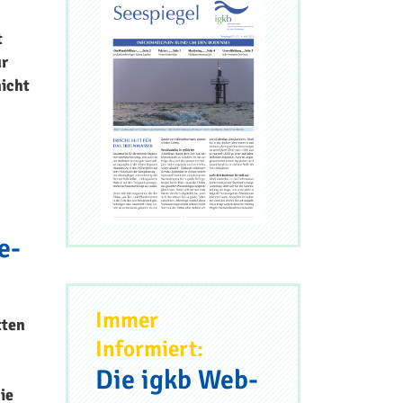
t
ur
nicht
e-
Immer
tten
Informiert:
Die igkb Web-
ie