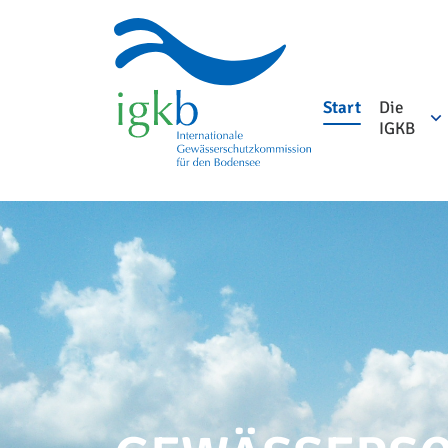
Start
Die
IGKB