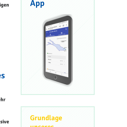
App
rigen
es
ehr
Grundlage
sive
unseres