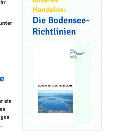
ehr
Handelns:
Die Bodensee-
unter
Richtlinien
e
r ein
gen
ngen
.