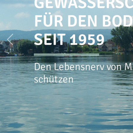
GEWÄSSERS
FÜR DEN BO
SEIT 1959
Previous
Vier Länder, ein See